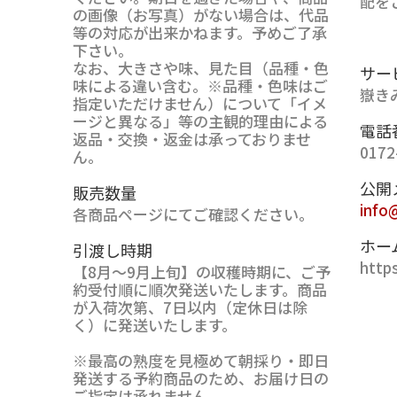
配を
の画像（お写真）がない場合は、代品
等の対応が出来かねます。予めご了承
下さい。
なお、大きさや味、見た目（品種・色
サー
味による違い含む。※品種・色味はご
嶽きみ
指定いただけません）について「イメ
ージと異なる」等の主観的理由による
電話
返品・交換・返金は承っておりませ
0172
ん。
公開
販売数量
info
各商品ページにてご確認ください。
ホー
引渡し時期
http
【8月～9月上旬】の収穫時期に、ご予
約受付順に順次発送いたします。商品
が入荷次第、7日以内（定休日は除
く）に発送いたします。
※最高の熟度を見極めて朝採り・即日
発送する予約商品のため、お届け日の
ご指定は承れません。