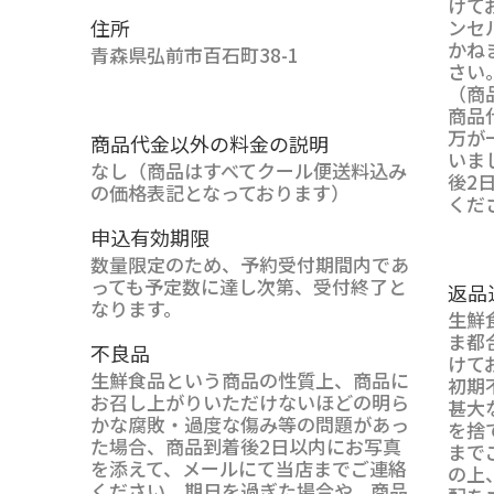
けて
住所
ンセ
かね
青森県弘前市百石町38-1
さい
（商
商品
万が
商品代金以外の料金の説明
いま
なし（商品はすべてクール便送料込み
後2
の価格表記となっております）
くだ
申込有効期限
数量限定のため、予約受付期間内であ
っても予定数に達し次第、受付終了と
返品
なります。
生鮮
ま都
不良品
けて
生鮮食品という商品の性質上、商品に
初期
お召し上がりいただけないほどの明ら
甚大
かな腐敗・過度な傷み等の問題があっ
を捨
た場合、商品到着後2日以内にお写真
まで
を添えて、メールにて当店までご連絡
の上
ください。期日を過ぎた場合や、商品