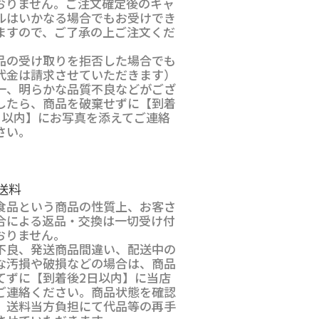
おりません。ご注文確定後のキャ
ルはいかなる場合でもお受けでき
ますので、ご了承の上ご注文くだ
。
品の受け取りを拒否した場合でも
代金は請求させていただきます）
一、明らかな品質不良などがござ
したら、商品を破棄せずに【到着
日以内】にお写真を添えてご連絡
さい。
送料
食品という商品の性質上、お客さ
合による返品・交換は一切受け付
おりません。
不良、発送商品間違い、配送中の
な汚損や破損などの場合は、商品
てずに【到着後2日以内】に当店
ご連絡ください。商品状態を確認
、送料当方負担にて代品等の再手