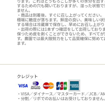
ります。これはとうもろこしが多くの水分を出す
するための穴も開いておりますが、湿った状態で
ません。
・商品は到着後、すぐに召し上がってください。
極端に糖度が落ちます。鮮度の良い、美味しい状
する場合は冷蔵庫で保存し、早めにお召し上がり
・出荷の際には1本ずつ確認をして出荷しており
保つため皮を剥くことができないため、すべてが
す。農園では最大限努力をして品質確保に努めて
ます。
クレジット
・VISA／ダイナース／マスターカード／JCB／
・分割／リボでのお払いはお受けしておりません