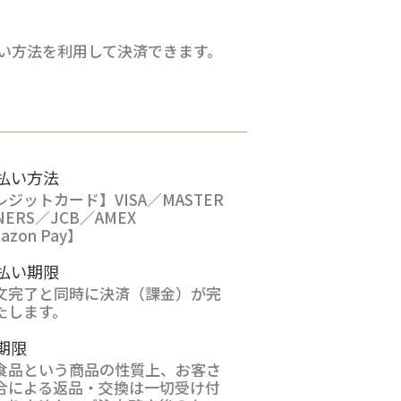
払い方法を利用して決済できます。
払い方法
ジットカード】VISA／MASTER
NERS／JCB／AMEX
azon Pay】
払い期限
文完了と同時に決済（課金）が完
たします。
期限
食品という商品の性質上、お客さ
合による返品・交換は一切受け付